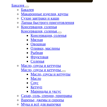
Бакалея
Бакалея
Макаронные изделия, крупы
Сухие завтраки и каши
Лапша быстрого приготовления
Консервация, соленья
Консервация, соленья
Консервация, соленья
Мясная
Овощная
Оливки, маслины
Рыбная
Фруктовая
Соленья
Масло, соусы и кетчупы
Масло, соусы и кетчупы
Масло, соусы и кетчупы
Масло
Соус
Кетчуп
Маринады и уксус
Сахар, соль, специи, приправы
Варенье, джемы и сиропы
Мука и всё для выпечки