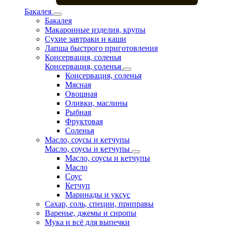
Бакалея
Бакалея
Макаронные изделия, крупы
Сухие завтраки и каши
Лапша быстрого приготовления
Консервация, соленья
Консервация, соленья
Консервация, соленья
Мясная
Овощная
Оливки, маслины
Рыбная
Фруктовая
Соленья
Масло, соусы и кетчупы
Масло, соусы и кетчупы
Масло, соусы и кетчупы
Масло
Соус
Кетчуп
Маринады и уксус
Сахар, соль, специи, приправы
Варенье, джемы и сиропы
Мука и всё для выпечки