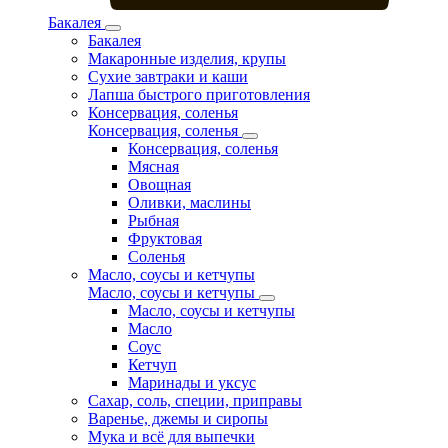
Бакалея
Бакалея
Макаронные изделия, крупы
Сухие завтраки и каши
Лапша быстрого приготовления
Консервация, соленья
Консервация, соленья
Консервация, соленья
Мясная
Овощная
Оливки, маслины
Рыбная
Фруктовая
Соленья
Масло, соусы и кетчупы
Масло, соусы и кетчупы
Масло, соусы и кетчупы
Масло
Соус
Кетчуп
Маринады и уксус
Сахар, соль, специи, приправы
Варенье, джемы и сиропы
Мука и всё для выпечки