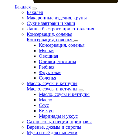
Бакалея
Бакалея
Макаронные изделия, крупы
Сухие завтраки и каши
Лапша быстрого приготовления
Консервация, соленья
Консервация, соленья
Консервация, соленья
Мясная
Овощная
Оливки, маслины
Рыбная
Фруктовая
Соленья
Масло, соусы и кетчупы
Масло, соусы и кетчупы
Масло, соусы и кетчупы
Масло
Соус
Кетчуп
Маринады и уксус
Сахар, соль, специи, приправы
Варенье, джемы и сиропы
Мука и всё для выпечки