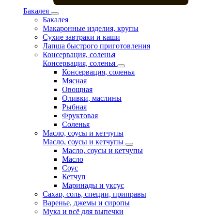
Бакалея
Бакалея
Макаронные изделия, крупы
Сухие завтраки и каши
Лапша быстрого приготовления
Консервация, соленья
Консервация, соленья
Консервация, соленья
Мясная
Овощная
Оливки, маслины
Рыбная
Фруктовая
Соленья
Масло, соусы и кетчупы
Масло, соусы и кетчупы
Масло, соусы и кетчупы
Масло
Соус
Кетчуп
Маринады и уксус
Сахар, соль, специи, приправы
Варенье, джемы и сиропы
Мука и всё для выпечки