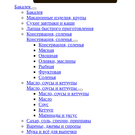
Бакалея
Бакалея
Макаронные изделия, крупы
Сухие завтраки и каши
Лапша быстрого приготовления
Консервация, соленья
Консервация, соленья
Консервация, соленья
Мясная
Овощная
Оливки, маслины
Рыбная
Фруктовая
Соленья
Масло, соусы и кетчупы
Масло, соусы и кетчупы
Масло, соусы и кетчупы
Масло
Соус
Кетчуп
Маринады и уксус
Сахар, соль, специи, приправы
Варенье, джемы и сиропы
Мука и всё для выпечки