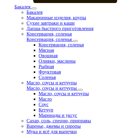
Бакалея
Бакалея
Макаронные изделия, крупы
Сухие завтраки и каши
Лапша быстрого приготовления
Консервация, соленья
Консервация, соленья
Консервация, соленья
Мясная
Овощная
Оливки, маслины
Рыбная
Фруктовая
Соленья
Масло, соусы и кетчупы
Масло, соусы и кетчупы
Масло, соусы и кетчупы
Масло
Соус
Кетчуп
Маринады и уксус
Сахар, соль, специи, приправы
Варенье, джемы и сиропы
Мука и всё для выпечки