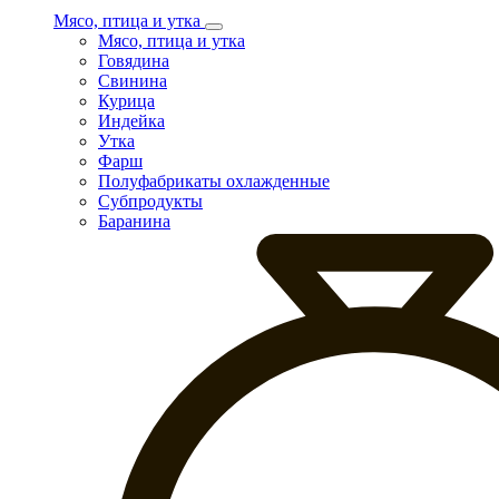
Мясо, птица и утка
Мясо, птица и утка
Говядина
Свинина
Курица
Индейка
Утка
Фарш
Полуфабрикаты охлажденные
Субпродукты
Баранина