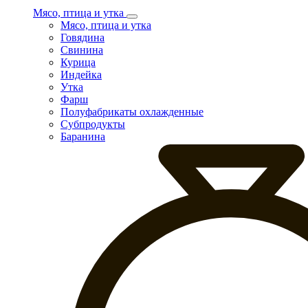
Мясо, птица и утка
Мясо, птица и утка
Говядина
Свинина
Курица
Индейка
Утка
Фарш
Полуфабрикаты охлажденные
Субпродукты
Баранина