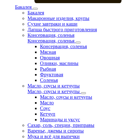
Бакалея
Бакалея
Макаронные изделия, крупы
Сухие завтраки и каши
Лапша быстрого приготовления
Консервация, соленья
Консервация, соленья
Консервация, соленья
Мясная
Овощная
Оливки, маслины
Рыбная
Фруктовая
Соленья
Масло, соусы и кетчупы
Масло, соусы и кетчупы
Масло, соусы и кетчупы
Масло
Соус
Кетчуп
Маринады и уксус
Сахар, соль, специи, приправы
Варенье, джемы и сиропы
Мука и всё для выпечки