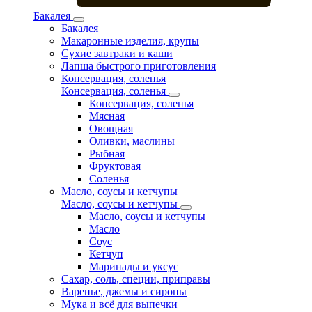
Бакалея
Бакалея
Макаронные изделия, крупы
Сухие завтраки и каши
Лапша быстрого приготовления
Консервация, соленья
Консервация, соленья
Консервация, соленья
Мясная
Овощная
Оливки, маслины
Рыбная
Фруктовая
Соленья
Масло, соусы и кетчупы
Масло, соусы и кетчупы
Масло, соусы и кетчупы
Масло
Соус
Кетчуп
Маринады и уксус
Сахар, соль, специи, приправы
Варенье, джемы и сиропы
Мука и всё для выпечки