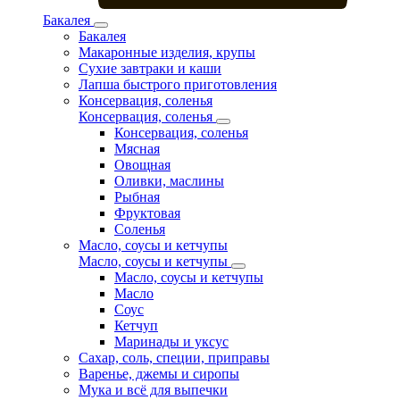
Бакалея
Бакалея
Макаронные изделия, крупы
Сухие завтраки и каши
Лапша быстрого приготовления
Консервация, соленья
Консервация, соленья
Консервация, соленья
Мясная
Овощная
Оливки, маслины
Рыбная
Фруктовая
Соленья
Масло, соусы и кетчупы
Масло, соусы и кетчупы
Масло, соусы и кетчупы
Масло
Соус
Кетчуп
Маринады и уксус
Сахар, соль, специи, приправы
Варенье, джемы и сиропы
Мука и всё для выпечки