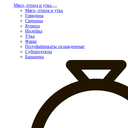
Мясо, птица и утка
Мясо, птица и утка
Говядина
Свинина
Курица
Индейка
Утка
Фарш
Полуфабрикаты охлажденные
Субпродукты
Баранина