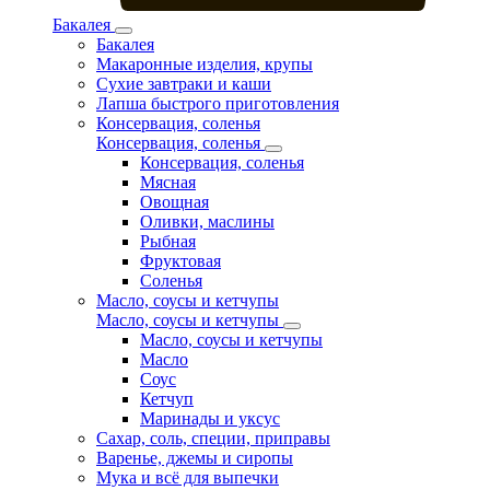
Бакалея
Бакалея
Макаронные изделия, крупы
Сухие завтраки и каши
Лапша быстрого приготовления
Консервация, соленья
Консервация, соленья
Консервация, соленья
Мясная
Овощная
Оливки, маслины
Рыбная
Фруктовая
Соленья
Масло, соусы и кетчупы
Масло, соусы и кетчупы
Масло, соусы и кетчупы
Масло
Соус
Кетчуп
Маринады и уксус
Сахар, соль, специи, приправы
Варенье, джемы и сиропы
Мука и всё для выпечки