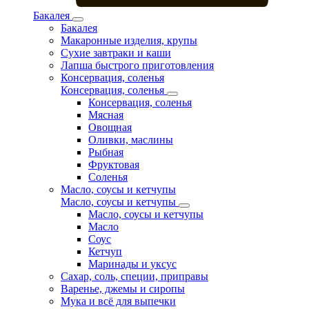
Бакалея
Бакалея
Макаронные изделия, крупы
Сухие завтраки и каши
Лапша быстрого приготовления
Консервация, соленья
Консервация, соленья
Консервация, соленья
Мясная
Овощная
Оливки, маслины
Рыбная
Фруктовая
Соленья
Масло, соусы и кетчупы
Масло, соусы и кетчупы
Масло, соусы и кетчупы
Масло
Соус
Кетчуп
Маринады и уксус
Сахар, соль, специи, приправы
Варенье, джемы и сиропы
Мука и всё для выпечки