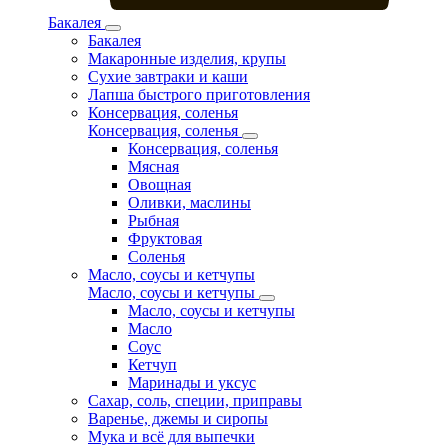
Бакалея
Бакалея
Макаронные изделия, крупы
Сухие завтраки и каши
Лапша быстрого приготовления
Консервация, соленья
Консервация, соленья
Консервация, соленья
Мясная
Овощная
Оливки, маслины
Рыбная
Фруктовая
Соленья
Масло, соусы и кетчупы
Масло, соусы и кетчупы
Масло, соусы и кетчупы
Масло
Соус
Кетчуп
Маринады и уксус
Сахар, соль, специи, приправы
Варенье, джемы и сиропы
Мука и всё для выпечки