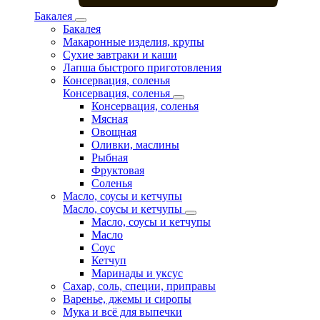
Бакалея
Бакалея
Макаронные изделия, крупы
Сухие завтраки и каши
Лапша быстрого приготовления
Консервация, соленья
Консервация, соленья
Консервация, соленья
Мясная
Овощная
Оливки, маслины
Рыбная
Фруктовая
Соленья
Масло, соусы и кетчупы
Масло, соусы и кетчупы
Масло, соусы и кетчупы
Масло
Соус
Кетчуп
Маринады и уксус
Сахар, соль, специи, приправы
Варенье, джемы и сиропы
Мука и всё для выпечки