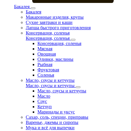
Бакалея
Бакалея
Макаронные изделия, крупы
Сухие завтраки и каши
Лапша быстрого приготовления
Консервация, соленья
Консервация, соленья
Консервация, соленья
Мясная
Овощная
Оливки, маслины
Рыбная
Фруктовая
Соленья
Масло, соусы и кетчупы
Масло, соусы и кетчупы
Масло, соусы и кетчупы
Масло
Соус
Кетчуп
Маринады и уксус
Сахар, соль, специи, приправы
Варенье, джемы и сиропы
Мука и всё для выпечки