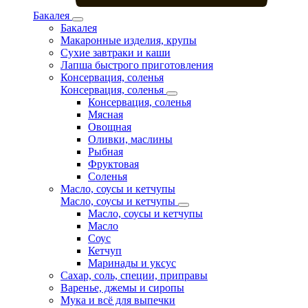
Бакалея
Бакалея
Макаронные изделия, крупы
Сухие завтраки и каши
Лапша быстрого приготовления
Консервация, соленья
Консервация, соленья
Консервация, соленья
Мясная
Овощная
Оливки, маслины
Рыбная
Фруктовая
Соленья
Масло, соусы и кетчупы
Масло, соусы и кетчупы
Масло, соусы и кетчупы
Масло
Соус
Кетчуп
Маринады и уксус
Сахар, соль, специи, приправы
Варенье, джемы и сиропы
Мука и всё для выпечки