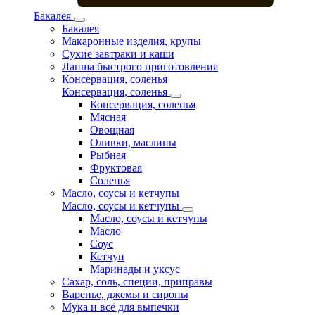
Бакалея
Бакалея
Макаронные изделия, крупы
Сухие завтраки и каши
Лапша быстрого приготовления
Консервация, соленья
Консервация, соленья
Консервация, соленья
Мясная
Овощная
Оливки, маслины
Рыбная
Фруктовая
Соленья
Масло, соусы и кетчупы
Масло, соусы и кетчупы
Масло, соусы и кетчупы
Масло
Соус
Кетчуп
Маринады и уксус
Сахар, соль, специи, приправы
Варенье, джемы и сиропы
Мука и всё для выпечки