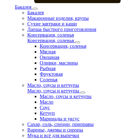
Бакалея
Бакалея
Макаронные изделия, крупы
Сухие завтраки и каши
Лапша быстрого приготовления
Консервация, соленья
Консервация, соленья
Консервация, соленья
Мясная
Овощная
Оливки, маслины
Рыбная
Фруктовая
Соленья
Масло, соусы и кетчупы
Масло, соусы и кетчупы
Масло, соусы и кетчупы
Масло
Соус
Кетчуп
Маринады и уксус
Сахар, соль, специи, приправы
Варенье, джемы и сиропы
Мука и всё для выпечки