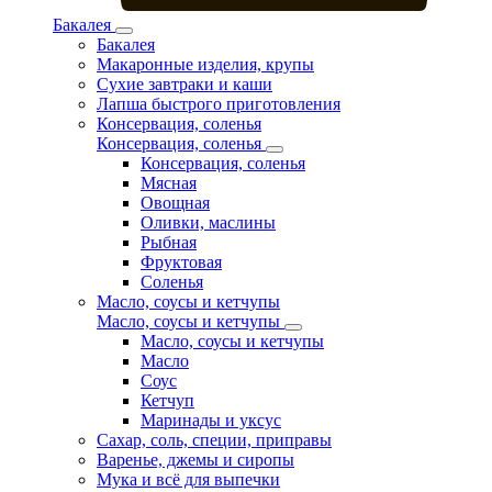
Бакалея
Бакалея
Макаронные изделия, крупы
Сухие завтраки и каши
Лапша быстрого приготовления
Консервация, соленья
Консервация, соленья
Консервация, соленья
Мясная
Овощная
Оливки, маслины
Рыбная
Фруктовая
Соленья
Масло, соусы и кетчупы
Масло, соусы и кетчупы
Масло, соусы и кетчупы
Масло
Соус
Кетчуп
Маринады и уксус
Сахар, соль, специи, приправы
Варенье, джемы и сиропы
Мука и всё для выпечки