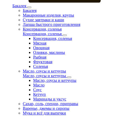
Бакалея
Бакалея
Макаронные изделия, крупы
Сухие завтраки и каши
Лапша быстрого приготовления
Консервация, соленья
Консервация, соленья
Консервация, соленья
Мясная
Овощная
Оливки, маслины
Рыбная
Фруктовая
Соленья
Масло, соусы и кетчупы
Масло, соусы и кетчупы
Масло, соусы и кетчупы
Масло
Соус
Кетчуп
Маринады и уксус
Сахар, соль, специи, приправы
Варенье, джемы и сиропы
Мука и всё для выпечки