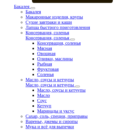
Бакалея
Бакалея
Макаронные изделия, крупы
Сухие завтраки и каши
Лапша быстрого приготовления
Консервация, соленья
Консервация, соленья
Консервация, соленья
Мясная
Овощная
Оливки, маслины
Рыбная
Фруктовая
Соленья
Масло, соусы и кетчупы
Масло, соусы и кетчупы
Масло, соусы и кетчупы
Масло
Соус
Кетчуп
Маринады и уксус
Сахар, соль, специи, приправы
Варенье, джемы и сиропы
Мука и всё для выпечки