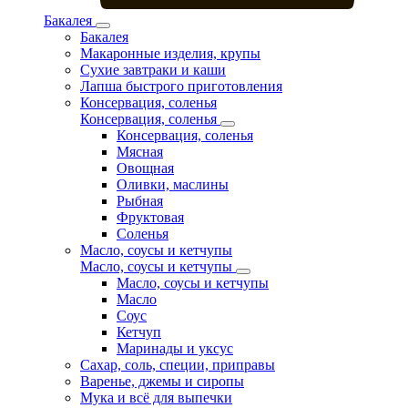
Бакалея
Бакалея
Макаронные изделия, крупы
Сухие завтраки и каши
Лапша быстрого приготовления
Консервация, соленья
Консервация, соленья
Консервация, соленья
Мясная
Овощная
Оливки, маслины
Рыбная
Фруктовая
Соленья
Масло, соусы и кетчупы
Масло, соусы и кетчупы
Масло, соусы и кетчупы
Масло
Соус
Кетчуп
Маринады и уксус
Сахар, соль, специи, приправы
Варенье, джемы и сиропы
Мука и всё для выпечки