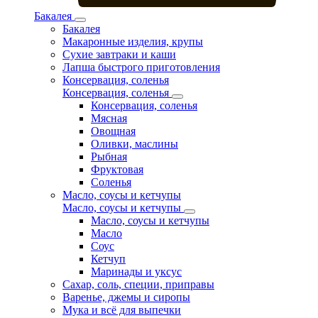
Бакалея
Бакалея
Макаронные изделия, крупы
Сухие завтраки и каши
Лапша быстрого приготовления
Консервация, соленья
Консервация, соленья
Консервация, соленья
Мясная
Овощная
Оливки, маслины
Рыбная
Фруктовая
Соленья
Масло, соусы и кетчупы
Масло, соусы и кетчупы
Масло, соусы и кетчупы
Масло
Соус
Кетчуп
Маринады и уксус
Сахар, соль, специи, приправы
Варенье, джемы и сиропы
Мука и всё для выпечки