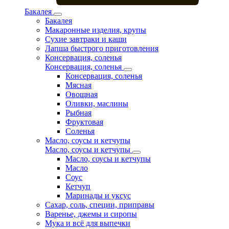
Бакалея
Бакалея
Макаронные изделия, крупы
Сухие завтраки и каши
Лапша быстрого приготовления
Консервация, соленья
Консервация, соленья
Консервация, соленья
Мясная
Овощная
Оливки, маслины
Рыбная
Фруктовая
Соленья
Масло, соусы и кетчупы
Масло, соусы и кетчупы
Масло, соусы и кетчупы
Масло
Соус
Кетчуп
Маринады и уксус
Сахар, соль, специи, приправы
Варенье, джемы и сиропы
Мука и всё для выпечки