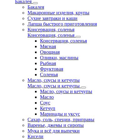
Бакалея
Бакалея
Макаронные изделия, крупы
Сухие завтраки и каши
Лапша быстрого приготовления
Консервация, соленья
Консервация, соленья
Консервация, соленья
Мясная
Овощная
Оливки, маслины
Рыбная
Фруктовая
Соленья
Масло, соусы и кетчупы
Масло, соусы и кетчупы
Масло, соусы и кетчупы
Масло
Соус
Кетчуп
Маринады и уксус
Сахар, соль, специи, приправы
Варенье, джемы и сиропы
Мука и всё для выпечки
Кисели