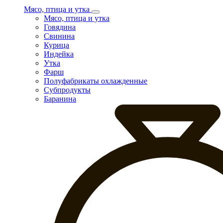
Мясо, птица и утка
Мясо, птица и утка
Говядина
Свинина
Курица
Индейка
Утка
Фарш
Полуфабрикаты охлажденные
Субпродукты
Баранина