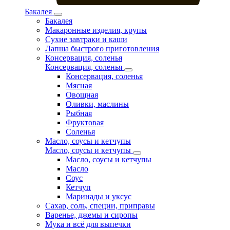
Бакалея
Бакалея
Макаронные изделия, крупы
Сухие завтраки и каши
Лапша быстрого приготовления
Консервация, соленья
Консервация, соленья
Консервация, соленья
Мясная
Овощная
Оливки, маслины
Рыбная
Фруктовая
Соленья
Масло, соусы и кетчупы
Масло, соусы и кетчупы
Масло, соусы и кетчупы
Масло
Соус
Кетчуп
Маринады и уксус
Сахар, соль, специи, приправы
Варенье, джемы и сиропы
Мука и всё для выпечки