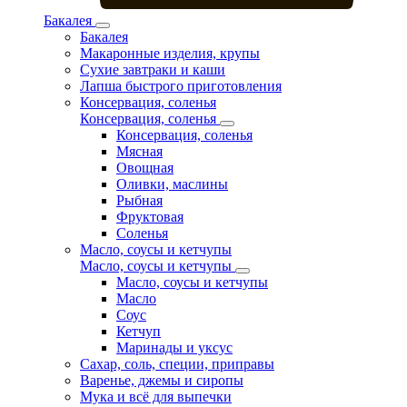
Бакалея
Бакалея
Макаронные изделия, крупы
Сухие завтраки и каши
Лапша быстрого приготовления
Консервация, соленья
Консервация, соленья
Консервация, соленья
Мясная
Овощная
Оливки, маслины
Рыбная
Фруктовая
Соленья
Масло, соусы и кетчупы
Масло, соусы и кетчупы
Масло, соусы и кетчупы
Масло
Соус
Кетчуп
Маринады и уксус
Сахар, соль, специи, приправы
Варенье, джемы и сиропы
Мука и всё для выпечки