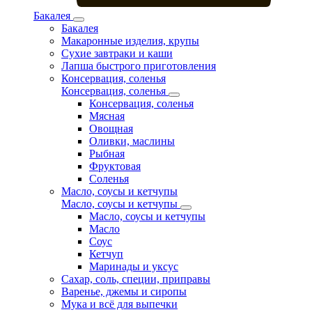
Бакалея
Бакалея
Макаронные изделия, крупы
Сухие завтраки и каши
Лапша быстрого приготовления
Консервация, соленья
Консервация, соленья
Консервация, соленья
Мясная
Овощная
Оливки, маслины
Рыбная
Фруктовая
Соленья
Масло, соусы и кетчупы
Масло, соусы и кетчупы
Масло, соусы и кетчупы
Масло
Соус
Кетчуп
Маринады и уксус
Сахар, соль, специи, приправы
Варенье, джемы и сиропы
Мука и всё для выпечки