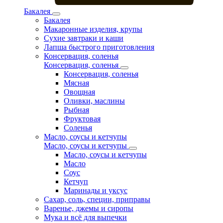
Бакалея
Бакалея
Макаронные изделия, крупы
Сухие завтраки и каши
Лапша быстрого приготовления
Консервация, соленья
Консервация, соленья
Консервация, соленья
Мясная
Овощная
Оливки, маслины
Рыбная
Фруктовая
Соленья
Масло, соусы и кетчупы
Масло, соусы и кетчупы
Масло, соусы и кетчупы
Масло
Соус
Кетчуп
Маринады и уксус
Сахар, соль, специи, приправы
Варенье, джемы и сиропы
Мука и всё для выпечки