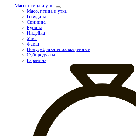
Мясо, птица и утка
Мясо, птица и утка
Говядина
Свинина
Курица
Индейка
Утка
Фарш
Полуфабрикаты охлажденные
Субпродукты
Баранина