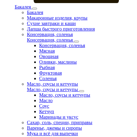
Бакалея
Бакалея
Макаронные изделия, крупы
Сухие завтраки и каши
Лапша быстрого приготовления
Консервация, соленья
Консервация, соленья
Консервация, соленья
Мясная
Овощная
Оливки, маслины
Рыбная
Фруктовая
Соленья
Масло, соусы и кетчупы
Масло, соусы и кетчупы
Масло, соусы и кетчупы
Масло
Соус
Кетчуп
Маринады и уксус
Сахар, соль, специи, приправы
Варенье, джемы и сиропы
Мука и всё для выпечки