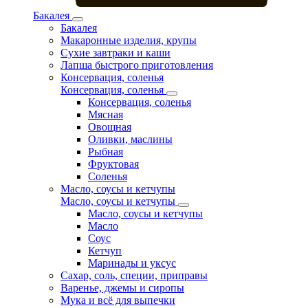
Бакалея
Бакалея
Макаронные изделия, крупы
Сухие завтраки и каши
Лапша быстрого приготовления
Консервация, соленья
Консервация, соленья
Консервация, соленья
Мясная
Овощная
Оливки, маслины
Рыбная
Фруктовая
Соленья
Масло, соусы и кетчупы
Масло, соусы и кетчупы
Масло, соусы и кетчупы
Масло
Соус
Кетчуп
Маринады и уксус
Сахар, соль, специи, приправы
Варенье, джемы и сиропы
Мука и всё для выпечки