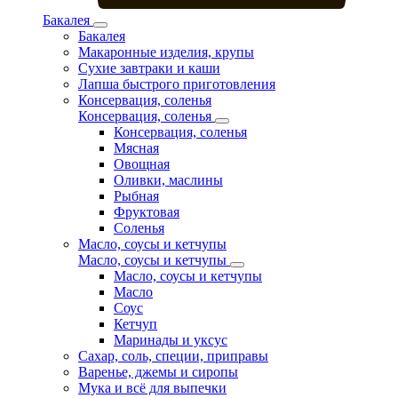
Бакалея
Бакалея
Макаронные изделия, крупы
Сухие завтраки и каши
Лапша быстрого приготовления
Консервация, соленья
Консервация, соленья
Консервация, соленья
Мясная
Овощная
Оливки, маслины
Рыбная
Фруктовая
Соленья
Масло, соусы и кетчупы
Масло, соусы и кетчупы
Масло, соусы и кетчупы
Масло
Соус
Кетчуп
Маринады и уксус
Сахар, соль, специи, приправы
Варенье, джемы и сиропы
Мука и всё для выпечки