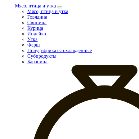
Мясо, птица и утка
Мясо, птица и утка
Говядина
Свинина
Курица
Индейка
Утка
Фарш
Полуфабрикаты охлажденные
Субпродукты
Баранина