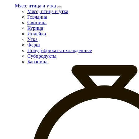
Мясо, птица и утка
Мясо, птица и утка
Говядина
Свинина
Курица
Индейка
Утка
Фарш
Полуфабрикаты охлажденные
Субпродукты
Баранина