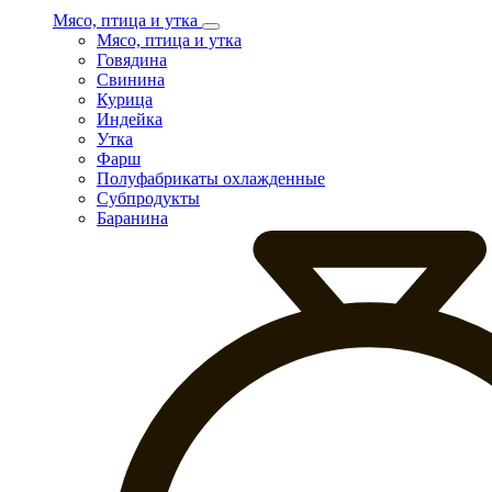
Мясо, птица и утка
Мясо, птица и утка
Говядина
Свинина
Курица
Индейка
Утка
Фарш
Полуфабрикаты охлажденные
Субпродукты
Баранина