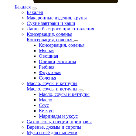
Бакалея
Бакалея
Макаронные изделия, крупы
Сухие завтраки и каши
Лапша быстрого приготовления
Консервация, соленья
Консервация, соленья
Консервация, соленья
Мясная
Овощная
Оливки, маслины
Рыбная
Фруктовая
Соленья
Масло, соусы и кетчупы
Масло, соусы и кетчупы
Масло, соусы и кетчупы
Масло
Соус
Кетчуп
Маринады и уксус
Сахар, соль, специи, приправы
Варенье, джемы и сиропы
Мука и всё для выпечки