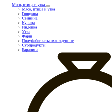
Мясо, птица и утка
Мясо, птица и утка
Говядина
Свинина
Курица
Индейка
Утка
Фарш
Полуфабрикаты охлажденные
Субпродукты
Баранина