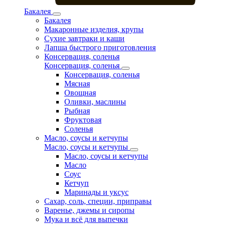
Бакалея
Бакалея
Макаронные изделия, крупы
Сухие завтраки и каши
Лапша быстрого приготовления
Консервация, соленья
Консервация, соленья
Консервация, соленья
Мясная
Овощная
Оливки, маслины
Рыбная
Фруктовая
Соленья
Масло, соусы и кетчупы
Масло, соусы и кетчупы
Масло, соусы и кетчупы
Масло
Соус
Кетчуп
Маринады и уксус
Сахар, соль, специи, приправы
Варенье, джемы и сиропы
Мука и всё для выпечки