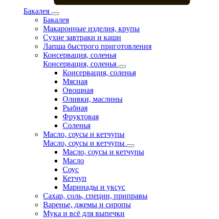
Бакалея
Бакалея
Макаронные изделия, крупы
Сухие завтраки и каши
Лапша быстрого приготовления
Консервация, соленья
Консервация, соленья
Консервация, соленья
Мясная
Овощная
Оливки, маслины
Рыбная
Фруктовая
Соленья
Масло, соусы и кетчупы
Масло, соусы и кетчупы
Масло, соусы и кетчупы
Масло
Соус
Кетчуп
Маринады и уксус
Сахар, соль, специи, приправы
Варенье, джемы и сиропы
Мука и всё для выпечки