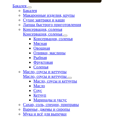
Бакалея
Бакалея
Макаронные изделия, крупы
Сухие завтраки и каши
Лапша быстрого приготовления
Консервация, соленья
Консервация, соленья
Консервация, соленья
Мясная
Овощная
Оливки, маслины
Рыбная
Фруктовая
Соленья
Масло, соусы и кетчупы
Масло, соусы и кетчупы
Масло, соусы и кетчупы
Масло
Соус
Кетчуп
Маринады и уксус
Сахар, соль, специи, приправы
Варенье, джемы и сиропы
Мука и всё для выпечки