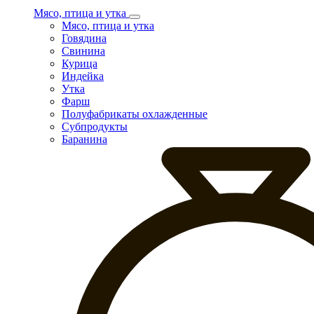
Мясо, птица и утка
Мясо, птица и утка
Говядина
Свинина
Курица
Индейка
Утка
Фарш
Полуфабрикаты охлажденные
Субпродукты
Баранина