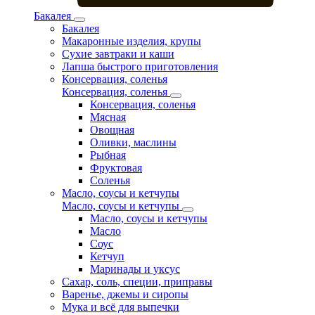
Бакалея
Бакалея
Макаронные изделия, крупы
Сухие завтраки и каши
Лапша быстрого приготовления
Консервация, соленья
Консервация, соленья
Консервация, соленья
Мясная
Овощная
Оливки, маслины
Рыбная
Фруктовая
Соленья
Масло, соусы и кетчупы
Масло, соусы и кетчупы
Масло, соусы и кетчупы
Масло
Соус
Кетчуп
Маринады и уксус
Сахар, соль, специи, приправы
Варенье, джемы и сиропы
Мука и всё для выпечки