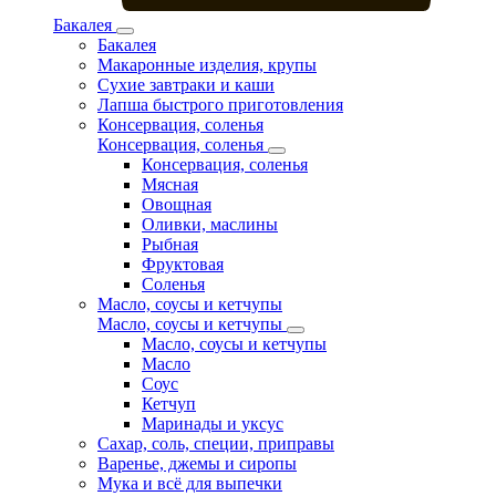
Бакалея
Бакалея
Макаронные изделия, крупы
Сухие завтраки и каши
Лапша быстрого приготовления
Консервация, соленья
Консервация, соленья
Консервация, соленья
Мясная
Овощная
Оливки, маслины
Рыбная
Фруктовая
Соленья
Масло, соусы и кетчупы
Масло, соусы и кетчупы
Масло, соусы и кетчупы
Масло
Соус
Кетчуп
Маринады и уксус
Сахар, соль, специи, приправы
Варенье, джемы и сиропы
Мука и всё для выпечки