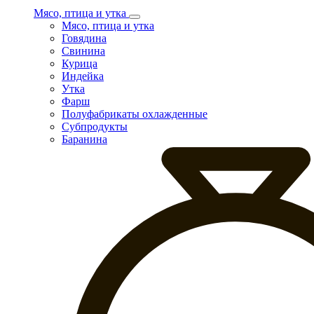
Мясо, птица и утка
Мясо, птица и утка
Говядина
Свинина
Курица
Индейка
Утка
Фарш
Полуфабрикаты охлажденные
Субпродукты
Баранина