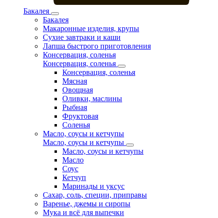
Бакалея
Бакалея
Макаронные изделия, крупы
Сухие завтраки и каши
Лапша быстрого приготовления
Консервация, соленья
Консервация, соленья
Консервация, соленья
Мясная
Овощная
Оливки, маслины
Рыбная
Фруктовая
Соленья
Масло, соусы и кетчупы
Масло, соусы и кетчупы
Масло, соусы и кетчупы
Масло
Соус
Кетчуп
Маринады и уксус
Сахар, соль, специи, приправы
Варенье, джемы и сиропы
Мука и всё для выпечки